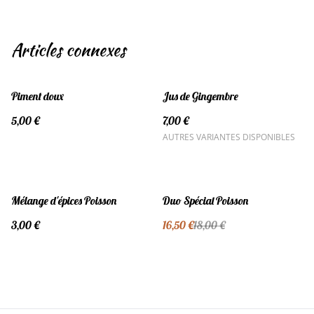
Articles connexes
Piment doux
Jus de Gingembre
5,00 €
7,00 €
AUTRES VARIANTES DISPONIBLES
%
Mélange d'épices Poisson
Duo Spécial Poisson
3,00 €
16,50 €
18,00 €